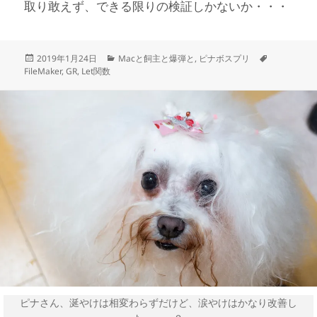
取り敢えず、できる限りの検証しかないか・・・
投
カ
タ
2019年1月24日
Macと飼主と爆弾と
,
ピナボスプリ
稿
テ
グ
FileMaker
,
GR
,
Let関数
日:
ゴ
リ
ー
ピナさん、涎やけは相変わらずだけど、涙やけはかなり改善し