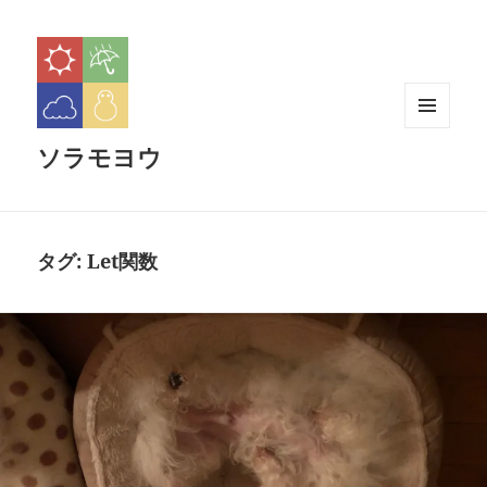
メニュ
ソラモヨウ
ーとウ
ィジェ
ット
タグ:
Let関数