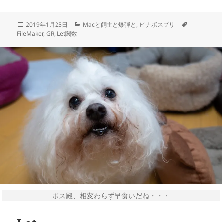
投
カ
タ
2019年1月25日
Macと飼主と爆弾と
,
ピナボスプリ
稿
テ
グ
FileMaker
,
GR
,
Let関数
日:
ゴ
リ
ー
ボス殿、相変わらず早食いだね・・・