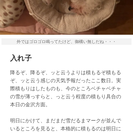
外ではゴロゴロ鳴ってたけど、御構い無しだね・・・
入れ子
降るぞ、降るぞ、ッと云うよりは積もるぞ積もる
ぞ、ッと云う感じの天気予報だったここ数日。実
際積もりはしたものも、今のところベチャベチャ
の雪が薄っすらと、っと云う程度の積もり具合の
本日の金沢方面。
明日にかけて、まだまだ雪だるまマークが並んで
いるところを見ると、本格的に積もるのは明日に