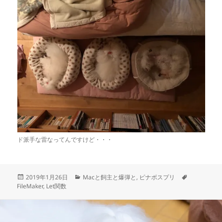
ド派手な雷なってんですけど・・・
投
カ
タ
2019年1月26日
Macと飼主と爆弾と
,
ピナボスプリ
稿
テ
グ
FileMaker
,
Let関数
日:
ゴ
リ
ー