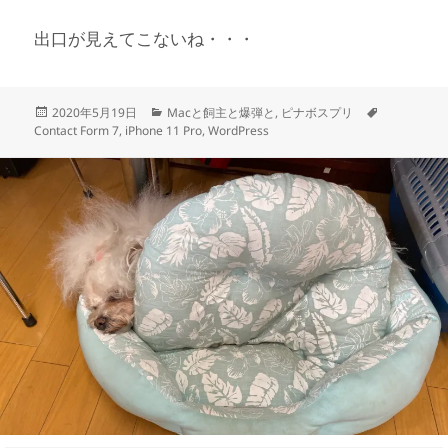
出口が見えてこないね・・・
投
カ
タ
2020年5月19日
Macと飼主と爆弾と
,
ピナボスプリ
稿
テ
グ
Contact Form 7
,
iPhone 11 Pro
,
WordPress
日:
ゴ
リ
ー