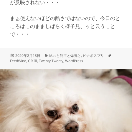
が反映されない・・・
まぁ使えないほどの酷さではないので、今日のと
ころはこのまましばらく様子見、ッと云うこと
で・・・
投
カ
タ
2020年2月13日
Macと飼主と爆弾と
,
ピナボスプリ
稿
テ
グ
FeedWind
,
GR III
,
Twenty Twenty
,
WordPress
日:
ゴ
リ
ー