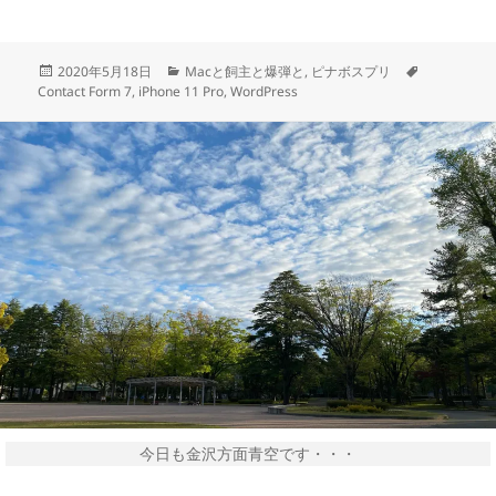
投
カ
タ
2020年5月18日
Macと飼主と爆弾と
,
ピナボスプリ
稿
テ
グ
Contact Form 7
,
iPhone 11 Pro
,
WordPress
日:
ゴ
リ
ー
今日も金沢方面青空です・・・