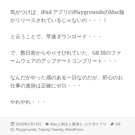
気がつけば、iPad アプリのPlaygroundsのMac版
がリリースされているじゃないの・・・！
と云うことで、早速ダウンロード・・・
で、数日前からやりそびれていた、GR IIIのファ
ームウェアのアップデートコンプリート・・・
なんだかやった感のある一日なのだが、肝心のお
仕事の進捗は正確にゼロ・・・
やれやれ・・・
投
カ
タ
2020年2月12日
Macと飼主と爆弾と
,
ピナボスプリ
GR
稿
テ
グ
III
,
Playgrounds
,
Twenty Twenty
,
WordPress
日:
ゴ