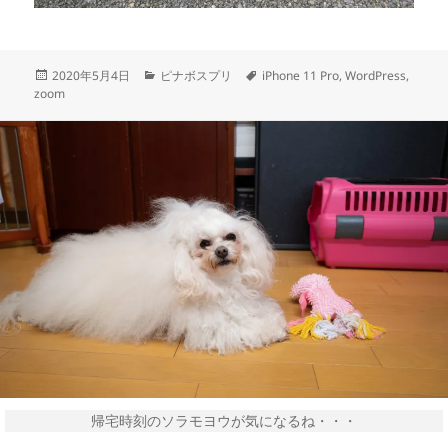
投
カ
タ
2020年5月4日
ピナボスプリ
iPhone 11 Pro
,
WordPress
,
稿
テ
グ
zoom
日:
ゴ
リ
ー
帰宅時刻のソラモヨウが気になるね・・・