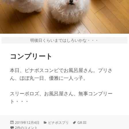
明後日くらいまではしろいかな・・・
コンプリート
本日、ピナボスコンビでお風呂屋さん。プリさ
ん、ほぼ丸一日、優雅に一人っ子。
スリーボロズ、お風呂屋さん、無事コンプリー
ト・・・
投
カ
タ
2019年12月4日
ピナボスプリ
GR III
稿
コンプリート への
テ
グ
2件のコメント