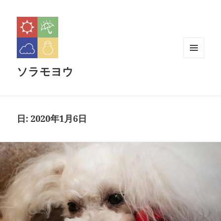
メニュ
ソラモヨウ
ーとウ
ィジェ
ット
日:
2020年1月6日