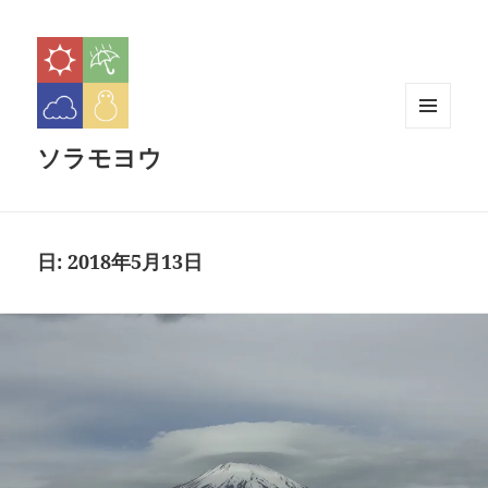
メニュ
ソラモヨウ
ーとウ
ィジェ
ット
日:
2018年5月13日