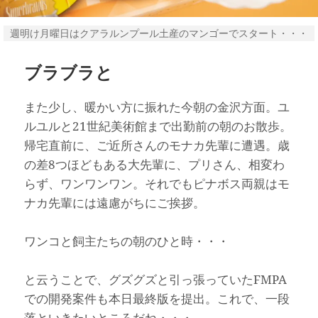
週明け月曜日はクアラルンプール土産のマンゴーでスタート・・・
ブラブラと
また少し、暖かい方に振れた今朝の金沢方面。ユ
ルユルと21世紀美術館まで出勤前の朝のお散歩。
帰宅直前に、ご近所さんのモナカ先輩に遭遇。歳
の差8つほどもある大先輩に、プリさん、相変わ
らず、ワンワンワン。それでもピナボス両親はモ
ナカ先輩には遠慮がちにご挨拶。
ワンコと飼主たちの朝のひと時・・・
と云うことで、グズグズと引っ張っていたFMPA
での開発案件も本日最終版を提出。これで、一段
落といきたいところだね・・・