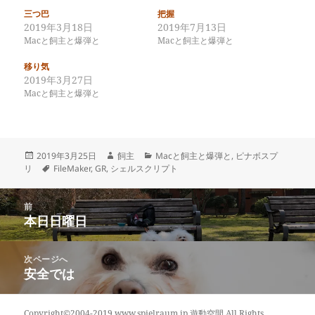
三つ巴
把握
2019年3月18日
2019年7月13日
Macと飼主と爆弾と
Macと飼主と爆弾と
移り気
2019年3月27日
Macと飼主と爆弾と
投
作
カ
2019年3月25日
飼主
Macと飼主と爆弾と
,
ピナボスプ
稿
タ
成
テ
リ
FileMaker
,
GR
,
シェルスクリプト
日:
グ
者
ゴ
リ
投
ー
前
稿
本日日曜日
前
ナ
の
ビ
投
次ページへ
ゲ
稿:
安全では
次
ー
の
シ
投
ョ
Copyright©2004-2019 www.spielraum.jp 遊動空間 All Rights