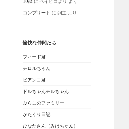
10歳
に
ベイピコより
より
コンプリート
に
飼主
より
愉快な仲間たち
フィード君
チロルちゃん
ビアンコ君
ドルちゃんチルちゃん
ぶらこのファミリー
かたくり日記
ひなたさん（みはちゃん）