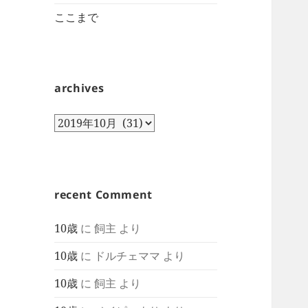
ここまで
archives
archives
recent Comment
10歳
に
飼主
より
10歳
に
ドルチェママ
より
10歳
に
飼主
より