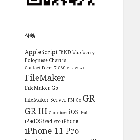
付箋
AppleScript
BiND
blueberry
Bolognese
Chart.js
CSS
Contact Form 7
FeedWind
FileMaker
FileMaker Go
GR
FileMaker Server
FM Go
GR III
iOS
Gutenberg
iPad
iPhone
iPadOS
iPad Pro
iPhone 11 Pro