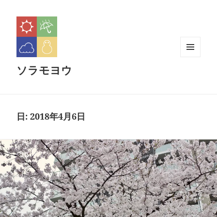
メニュ
ソラモヨウ
ーとウ
ィジェ
ット
日:
2018年4月6日